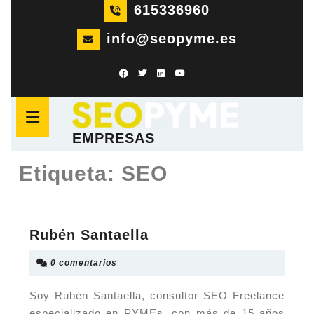
Saltar
615336960
al
info@seopyme.es
contenido
Saltar
al
Botón
contenido
de
apertura
EMPRESAS
Etiqueta:
SEO
Rubén
Rubén Santaella
Santaella
0 comentarios
Soy Rubén Santaella, consultor SEO Freelance
especializado en PYMEs, con más de 15 años