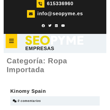
Saltar
615336960
al
info@seopyme.es
contenido
Saltar
al
Botón
contenido
de
apertura
EMPRESAS
Categoría:
Ropa
Importada
Kinomy
Kinomy Spain
Spain
0 comentarios