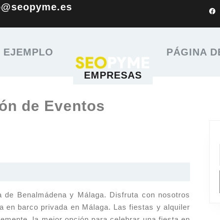
o@seopyme.es
E EJEMPLO
PÁGINA D
EMPRESAS
ón de Eventos
ida de Benalmádena y Málaga. Disfruta con nosotros
a en barco privada en Málaga. Las fiestas y alquiler
emente, la mejor opción para celebrar una fiesta en