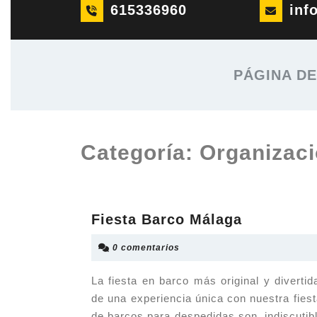
Saltar
615336960
inf
al
contenido
Saltar
PÁGINA D
al
contenido
Categoría:
Organizaci
Fiesta
Fiesta Barco Málaga
Barco
0 comentarios
Málaga
La fiesta en barco más original y divert
de una experiencia única con nuestra fiest
de barcos para despedidas son, indiscutibl