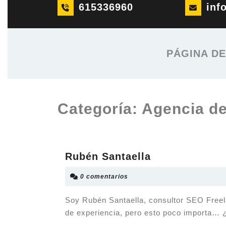
Saltar
615336960
inf
al
contenido
Saltar
PÁGINA D
al
contenido
Categoría:
Agencia de
Rubén
Rubén Santaella
Santaella
0 comentarios
Soy Rubén Santaella, consultor SEO Free
de experiencia, pero esto poco importa… 