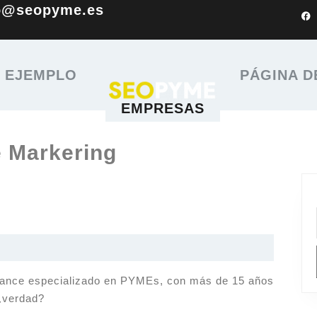
o@seopyme.es
E EJEMPLO
PÁGINA D
EMPRESAS
 Markering
lance especializado en PYMEs, con más de 15 años
¿verdad?