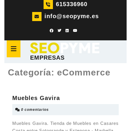
Saltar
615336960
al
info@seopyme.es
contenido
Saltar
al
Botón
contenido
de
apertura
EMPRESAS
Categoría:
eCommerce
Muebles
Muebles Gavira
Gavira
0 comentarios
Muebles Gavira. Tienda de Muebles en Casares
Costa entre Sotogrande y Estepona - Marbella...