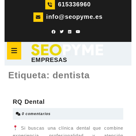
Saltar
615336960
al
info@seopyme.es
contenido
Saltar
al
Botón
contenido
de
apertura
EMPRESAS
Etiqueta:
dentista
RQ
RQ Dental
Dental
0 comentarios
Si buscas una clínica dental que combine
experiencia, profesionalidad y atención