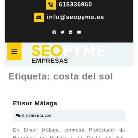
Saltar
615336960
al
info@seopyme.es
contenido
Saltar
al
Botón
contenido
de
apertura
EMPRESAS
Etiqueta:
costa del sol
Efisur
Efisur Málaga
Málaga
0 comentarios
En Efisur Málaga, empresa Profesional de
Reformas en Málaga y la Costa del Sol,